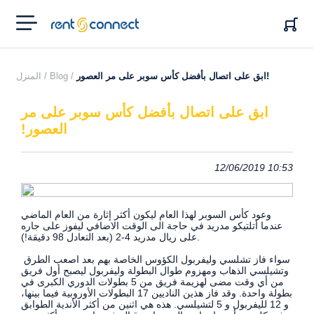
RENT'N
CONNECT
ابق على اتصال بأفضل كأس سوبر على مر العصور!
Blog /
المنزل /
ابق على اتصال بأفضل كأس سوبر على مر
العصور!
12/06/2019 10:53
وعود كأس السوبر لهذا العام ليكون أكثر إثارة من العام الماضي
عندما أتلتيكو مدريد في حاجة الى الوقت الاضافي ليفوز على جاره
على ريال مدريد 4-2 (بعد التعادل 98 دقيقة!).
سواء فاز تشلسي وليفربول الكؤوس الخاصة بهم بعد اصعب الطرق
وتشيلسي الذهاب ومهزوم طوال البطولة وليفربول ليصبح أول فريق
من أي وقت مضى لهزيمة فريق من 5 بطولات الدوري الكبرى في
بطولة واحدة. وقد فاز هذين الناديين 17 البطولات الأوروبية فيما بينها،
و 12 لليفربول و 5 لتشيلسي. هذه هي اثنين من أكثر الأندية الطوابق