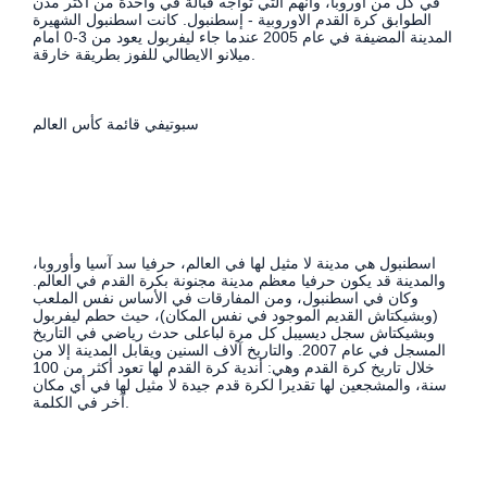
في كل من أوروبا، وانهم التي تواجه قبالة في واحدة من أكثر مدن
الطوابق كرة القدم الاوروبية - إسطنبول. كانت اسطنبول الشهيرة
المدينة المضيفة في عام 2005 عندما جاء ليفربول يعود من 3-0 امام
ميلانو الايطالي للفوز بطريقة خارقة.
سبوتيفي قائمة كأس العالم
اسطنبول هي مدينة لا مثيل لها في العالم، حرفيا سد آسيا وأوروبا،
والمدينة قد يكون حرفيا معظم مدينة مجنونة بكرة القدم في العالم.
وكان في اسطنبول، ومن المفارقات في الأساس نفس الملعب
(وبشيكتاش القديم الموجود في نفس المكان)، حيث حطم ليفربول
وبشيكتاش سجل ديسيبل كل مرة لباعلى حدث رياضي في التاريخ
المسجل في عام 2007. والتاريخ آلاف السنين ويقابل المدينة إلا من
خلال تاريخ كرة القدم وهي: أندية كرة القدم لها تعود أكثر من 100
سنة، والمشجعين لها تقديرا لكرة قدم جيدة لا مثيل لها في أي مكان
آخر في الكلمة.