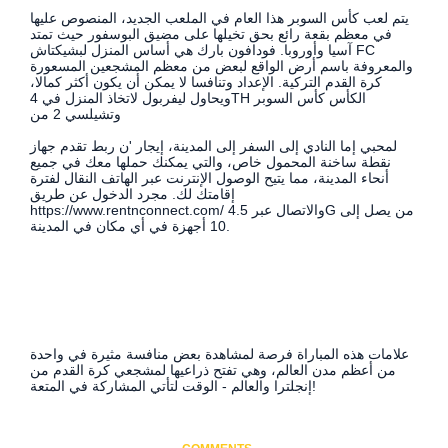
يتم لعب كأس السوبر هذا العام في الملعب الجديد، المنصوص عليها
في معظم بقعة رائع بحق تخيلها على مضيق البوسفور حيث تمتد
آسيا وأوروبا. فودافون بارك هي أساس المنزل لبشيكتاش FC
والمعروفة باسم أرض الواقع لبعض من معظم المشجعين المسعورة
كرة القدم التركية. الإعداد وتنافسا لا يمكن أن يكون أكثر كمالا،
ويحاول ليفربول لاتخاذ المنزل في 4TH الكأس كأس السوبر
وتشيلسي 2 من
لمحبي إما النادي إلى السفر إلى المدينة، إيجار 'ن ربط تقدم جهاز
نقطة ساخنة المحمول خاص، والتي يمكنك حملها معك في جميع
أنحاء المدينة، مما يتيح الوصول الإنترنت عبر الهاتف النقال لفترة
إقامتك لك. مجرد الدخول عن طريق
https://www.rentnconnect.com/ والاتصال عبر 4.5G من يصل إلى
10 أجهزة في أي مكان في المدينة.
علامات هذه المباراة فرصة لمشاهدة بعض منافسة مثيرة في واحدة
من أعظم مدن العالم، وهي تفتح ذراعيها لمشجعي كرة القدم من
إنجلترا والعالم - الوقت لتأتي المشاركة في المتعة!