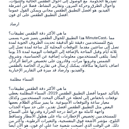
تصدرها الحكومة. مع الوصول إلى أحوال الطقس الحالية والتنبؤات،
وأحوال الطرق وحركة المرور، وتقارير النشاط، فضلا عن أشرطة
الفيديو، هو أفضل التطبيق الطقس مجاني ويمكن القول عموما
أفضل التطبيق الطقس على اي فون.
ارصاد
ما هي الأكثر دقة الطقس تطبيقات؟
هذا التطبيق للجوال الطقس يتميز شيء يسمى MinuteCast، مما
يتيح للمستخدمين دقيقة تلو الدقيقة تحديث الظروف الجوية لمدة
تصل إلى ساعتين مقدما. التوقعات المحلية كل ساعة لمدة تصل إلى
ثلاثة أيام وقبل المتاحة بالإضافة إلى التوقعات اليومية لمدة 15 يوما
أيضا. يتلقى المستخدمون معلومات إضافية عن الحساسية، وشروق
الشمس وغروبها مرات، وقادرون على تخصيص خرائط الرادار.
اضاف باعتبارها مكافأة، يمكنك إرسال في تقاريرك الخاصة بالطقس
والفيديو، وارصاد قد ميزة في التقارير الإخبارية.
السماء مظلمة
ما هي الأكثر دقة الطقس تطبيقات؟
بالتأكيد عموما أفضل التطبيق الطقس 2019، السماء المظلمة يعطي
توقعات بانخفاض إلى لحظة عن المكان المحدد المستخدمين وكذلك
معيار ساعة والتوقعات الأسبوعية. ما يميز سكاي الظلام بعضها
البعض مثل التطبيق الطقس أفضل تقدير، على حد سواء الجذاب
واجهة كاملة مع خرائط درجة الحرارة وقدرتها على السماح
للمستخدمين تخصيص الإخطارات بناء على هطول الأمطار وتساقط
الثلوج، مؤشر الأشعة فوق البنفسجية، والتغيرات الرطوبة، وأكثر من
ذلك. في الوقت الذي أصبحت شعبية جدا على اي فون، هو الآن أيضا