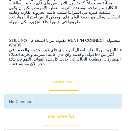
يختارون الآن لبيض واي فاي بدلا من بطاقات SIM المحلية بسبب
التكاليف، والراحة، ومتعددة الربط. تغطية الإنترنت يمكن أن يكون
مشكلة كبيرة في استراليا بسبب غالبية الجزيرة القارية وقليلة
السكان، وذلك مع خدمة الواي فاي، ويمكن البيض أستراليا زوار تجد
طريقها في جميع أنحاء الجزيرة بكل سهولة.
STILL NOT مفتونة مزايا استخدام RENT 'N CONNECT المحمولة
WI-FI؟
هنا المزيد من المزايا: اتصال آمن، واي فاي غير محدود، والخدمة في
أكثر من 50 دولة، وخدمة واي فاي عالية السرعة وتجربة العملاء
الممتازة ... وبطبيعة الحال، إلى جانب كل هذه الفوائد، التهم تجربتك!
احجز الآن وسيتم فتنت!
COMMENTS
No Comment
ADD COMMENT