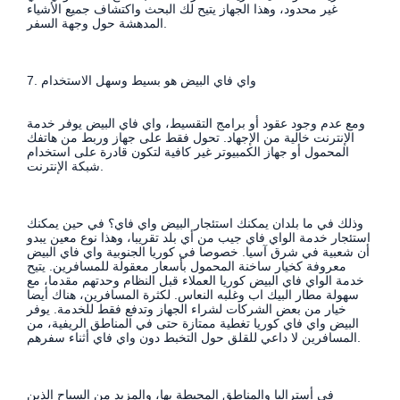
غير محدود، وهذا الجهاز يتيح لك البحث واكتشاف جميع الأشياء
المدهشة حول وجهة السفر.
7. واي فاي البيض هو بسيط وسهل الاستخدام
ومع عدم وجود عقود أو برامج التقسيط، واي فاي البيض يوفر خدمة
الإنترنت خالية من الإجهاد. تحول فقط على جهاز وربط من هاتفك
المحمول أو جهاز الكمبيوتر غير كافية لتكون قادرة على استخدام
شبكة الإنترنت.
وذلك في ما بلدان يمكنك استئجار البيض واي فاي؟ في حين يمكنك
استئجار خدمة الواي فاي جيب من أي بلد تقريبا، وهذا نوع معين يبدو
أن شعبية في شرق آسيا. خصوصا في كوريا الجنوبية واي فاي البيض
معروفة كخيار ساخنة المحمول بأسعار معقولة للمسافرين. يتيح
خدمة الواي فاي البيض كوريا العملاء قبل النظام وحدتهم مقدما، مع
سهولة مطار البيك اب وغلبه النعاس. لكثرة المسافرين، هناك أيضا
خيار من بعض الشركات لشراء الجهاز وتدفع فقط للخدمة. يوفر
البيض واي فاي كوريا تغطية ممتازة حتى في المناطق الريفية، من
المسافرين لا داعي للقلق حول التخبط دون واي فاي أثناء سفرهم.
في أستراليا والمناطق المحيطة بها، والمزيد من السياح الذين