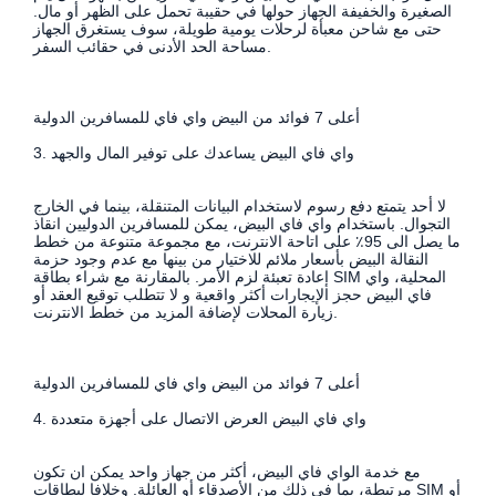
الصغيرة والخفيفة الجهاز حولها في حقيبة تحمل على الظهر أو مال.
حتى مع شاحن معبأة لرحلات يومية طويلة، سوف يستغرق الجهاز
مساحة الحد الأدنى في حقائب السفر.
أعلى 7 فوائد من البيض واي فاي للمسافرين الدولية
3. واي فاي البيض يساعدك على توفير المال والجهد
لا أحد يتمتع دفع رسوم لاستخدام البيانات المتنقلة، بينما في الخارج
التجوال. باستخدام واي فاي البيض، يمكن للمسافرين الدوليين انقاذ
ما يصل الى 95٪ على اتاحة الانترنت، مع مجموعة متنوعة من خطط
النقالة البيض بأسعار ملائم للاختيار من بينها مع عدم وجود حزمة
إعادة تعبئة لزم الأمر. بالمقارنة مع شراء بطاقة SIM المحلية، واي
فاي البيض حجز الإيجارات أكثر واقعية و لا تتطلب توقيع العقد أو
زيارة المحلات لإضافة المزيد من خطط الانترنت.
أعلى 7 فوائد من البيض واي فاي للمسافرين الدولية
4. واي فاي البيض العرض الاتصال على أجهزة متعددة
مع خدمة الواي فاي البيض، أكثر من جهاز واحد يمكن ان تكون
مرتبطة، بما في ذلك من الأصدقاء أو العائلة. وخلافا لبطاقات SIM أو