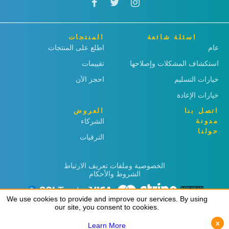
اسئلة شائعة
المنتجات
عام
اطلع على المنتجات
استكشاف المشكلات وإصلاحها
تقييمات
خيارات التسليم
احجز الآن
خيارات الإعادة
اتصل بنا
العروض
مدونة
الشركاء
حولنا
الترقيات
الخصوصية وملفات تعريف الارتباط
الشروط والأحكام
We use cookies to provide and improve our services. By using
We use cookies to provide and improve our services. By using
our site, you consent to cookies.
our site, you consent to cookies.
x
x
Learn More
Learn More