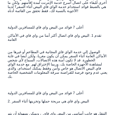
أخرى للبقاء على اتصال أسرع خدمة الإنترنت لمدة إقامتهم. ولكن ما
هي بالضبط فوائد استخدام خدمة الواي فاي البيض أثناء السفر؟ لدينا
الأجوبة بالنسبة لك، فقط تحقق من القائمة أدناه!
أعلى 7 فوائد من البيض واي فاي للمسافرين الدولية
تقدم 1. البيض واي فاي اتصال أكثر أمنا من واي فاي في الأماكن
العامة
الوصول إلى خدمة الواي فاي المجانية في المطاعم أو غيرها من
الأماكن العامة أثناء السفر يمكن أن يكون مغريا، ولكن أيضا في غاية
الخطورة. قد لا تكون آمنة هذه الاتصالات، السماح لأي شخص
لمشاهدة الأجهزة الخاصة بك، وربما الإختراق لهم. مع خدمة الواي
فاي البيض الاتصال هو خاص وآمن وفقط يمكنك استخدام، والذي
يعني عدم وجود فرصة للقراصنة سرقة المعلومات الشخصية الخاصة
بك.
أعلى 7 فوائد من البيض واي فاي للمسافرين الدولية
2. البيض واي فاي هي مريحة حملها وتخزينها أثناء السفر
التنقل هو جانب أساسي من البيض واي فاي. ، ويمكن بسهولة أن يتم