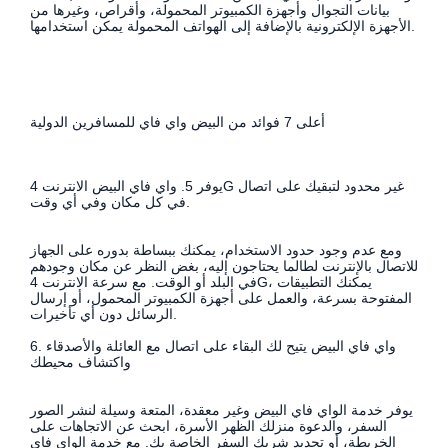
بيانات التجوال وأجهزة الكمبيوتر المحمولة، وأقراص، وغيرها من
الأجهزة الإلكترونية بالإضافة إلى الهواتف المحمولة يمكن استخدامها.
أعلى 7 فوائد من البيض واي فاي للمسافرين الدولية
يوفر 5. واي فاي البيض الانترنت 4G غير محدود لتبقيك على اتصال
في كل مكان وفي أي وقت.
ومع عدم وجود حدود الاستخدام، يمكنك ببساطة بدوره على الجهاز
للاتصال بالإنترنت لطالما يحتاجون إليه، بغض النظر عن مكان وجودهم
في البلد أو الوقت. مع سرعة الانترنت 4G، يمكنك التطبيقات
المفتوحة بسرعة، والعمل على أجهزة الكمبيوتر المحمول، أو إرسال
الرسائل دون أي تأخيرات.
6. واي فاي البيض يتيح لك البقاء على اتصال مع العائلة والأصدقاء
واكتشاف محيطك
يوفر خدمة الواي فاي البيض وغير معقدة، المتعة وسيلة لنشر الصور
السفر، والدعوة منزلك الظهر الأسرة، ابحث عن الاتجاهات على
الخريطة، أو تحديد شريك السفر الخاصة بك. مع خدمة الواي فاي