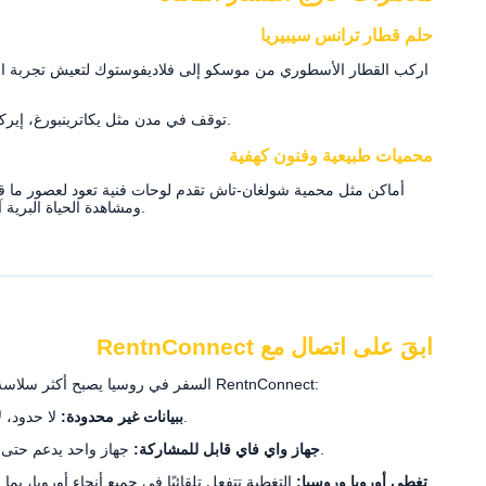
حلم قطار ترانس سيبيريا
اركب القطار الأسطوري من موسكو إلى فلاديفوستوك لتعيش تجربة السف
توقف في مدن مثل يكاترينبورغ، إيركوتسك، وأولان أودي – حيث لكل منها طابعها الخاص.
محميات طبيعية وفنون كهفية
أماكن مثل محمية شولغان-تاش تقدم لوحات فنية تعود لعصور ما قبل
ومشاهدة الحياة البرية آخذة في الانتشار في هذه الزوايا المنسية من روسيا.
ابقَ على اتصال مع RentnConnect
السفر في روسيا يصبح أكثر سلاسة وأمانًا ومتعة عندما تكون متصلًا بالإنترنت. تقدم لك RentnConnect:
لا حدود، لا تباطؤ – تصفح، تنقّل، ترجم دون قلق.
WiFi ببيانات غير محدودة:
جهاز واحد يدعم حتى ٨ مستخدمين – مثالي للعائلات والمجموعات.
جهاز واي فاي قابل للمشاركة:
التغطية تتفعل تلقائيًا في جميع أنحاء أوروبا، بما في ذلك روسيا، حتى أثناء عبور الحدود.
eSIM تغطي أوروبا وروسيا: