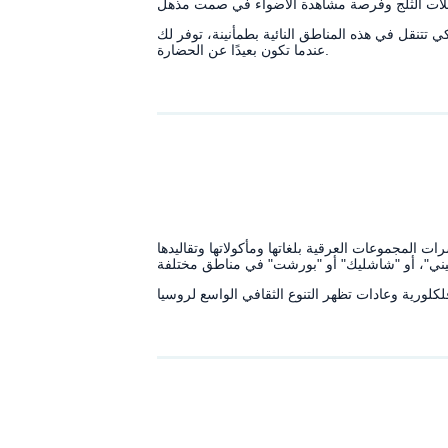
تنقل في هذه المناطق النائية بطمأنينة، توفر لك RentnConnect إنترنت غير محدود وآمن يحافظ على اتصالك حتى
عندما تكون بعيدًا عن الحضارة.
ات المجموعات العرقية بلغاتها ومأكولاتها وتقاليدها