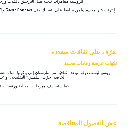
الروسية مغامرات ثلجية مثل التزحلق بالكلاب ورحلات الثلج وفرصة مشاهدة الأضواء في صمت مذهل.
ولكي ت
تعرّف على ثقافات متعددة
نكهات عرقية وعادات محلية
روسيا ليست دولة موحدة ثقافيًا. من تتارستان إلى ياكوتيا، هناك عشر
الخاصة. جرّب "بيلميني" التقليدية، أو "بليني"، أو "شاشليك" أو "بورشت" في مناطق مختلفة.
كما ستصادف مهرجانات محلية ورقصات فلكلورية وعادات تظهر التنوع الثقافي الواسع لروسيا.
عِش الفصول المتناقضة