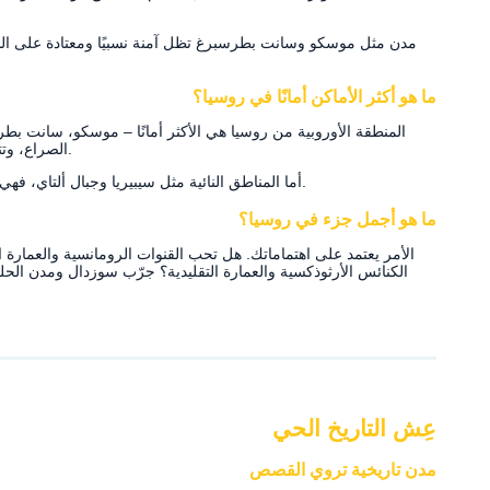
مدن مثل موسكو وسانت بطرسبرغ تظل آمنة نسبيًا ومعتادة على السياح.
ما هو أكثر الأماكن أمانًا في روسيا؟
المنطقة الأوروبية من روسيا هي الأكثر أمانًا – موسكو، سانت بط
الصراع، وتتمتع بخدمات صحية وسفارات ومواصلات أكثر كفاءة.
أما المناطق النائية مثل سيبيريا وجبال ألتاي، فهي هادئة أيضًا لكنها تتطلب تخطيطًا أقوى بسبب العزلة.
ما هو أجمل جزء في روسيا؟
الأمر يعتمد على اهتماماتك. هل تحب القنوات الرومانسية والعمار
الكنائس الأرثوذكسية والعمارة التقليدية؟ جرّب سوزدال ومدن الحل
عِش التاريخ الحي
مدن تاريخية تروي القصص