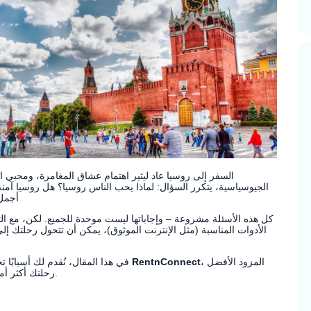
السفر إلى روسيا عاد ليثير اهتمام عشاق المغامرة، ومحبي ال
الجيوسياسية، يتكرر السؤال: لماذا يحب الناس روسيا؟ هل روسيا آمنة ل
أجمل 
كل هذه الأسئلة مشروعة – وإجاباتها ليست موحدة للجميع. لكن، مع ال
، المزود الأفضل
RentnConnect
في هذا المقال، نُقدم لك أسبابًا تجعل روسيا وجهتك القادمة في ٢٠٢٥ – وكيف تجعل
للإنترنت غير المحدود عبر WiFi وeSIM، رحلتك أكثر أمانًا وسلاسة.