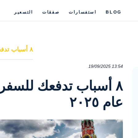
BLOG
استفسارات
صفقات
التسعير
٨ أسباب تدفعك للسفر إلى روسيا في عام ٢٠٢٥
19/09/2025 13:54
٨ أسباب تدفعك للسفر
عام ٢٠٢٥