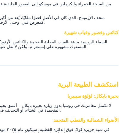
من الساحة الحمراء والكرملين في موسكو إلى القصور الجليدية 
متحف الإرميتاج، الذي كان في الأصل قصرًا ملكيًا، يُعد من أك
كمعرض فني. وحتى الأزقة الصغيرة تحكي قصصًا من عهد القياصرة إلى الثوار.
كنائس وقصور وقباب شهيرة
السماء الروسية مليئة بالقباب البصلية الضخمة والكنائس الأرث
المسفوك مشهورة على إنستغرام، ولكن لا تقل عنها جمالًا الكنائس الصغيرة والأديرة القديمة في القرى.
استكشف الطبيعة البرية
بحيرة بايكال: لؤلؤة سيبيريا
لا تكتمل مغامرتك في روسيا بدون زيارة بحيرة بايكال – أعمق بحير
المتجمدة في الشتاء، أو التجديف في الصيف، أو التنزه في الغابات المحيطة طوال العام.
الأضواء الشمالية والقطب المتجمد
في شبه ج