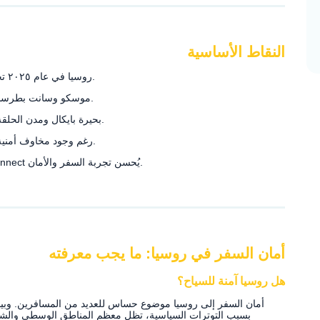
النقاط الأساسية
روسيا في عام ٢٠٢٥ تجمع بين التنوع الثقافي، والتاريخي، والطبيعي.
موسكو وسانت بطرسبرغ تعتبران من أجمل وأأمن المدن في البلاد.
بحيرة بايكال ومدن الحلقة الذهبية توفر لحظات هادئة ومغامرات خلابة.
رغم وجود مخاوف أمنية، يمكن تجاوزها بالتخطيط والمتابعة اللحظية.
الاتصال بالإنترنت غير المحدود من RentnConnect يُحسن تجربة السفر والأمان.
أمان السفر في روسيا: ما يجب معرفته
هل روسيا آمنة للسياح؟
أمان السفر إلى روسيا موضوع حساس للعديد من المسافرين. وبي
بسبب التوترات السياسية، تظل معظم المناطق الوسطى والشمالي