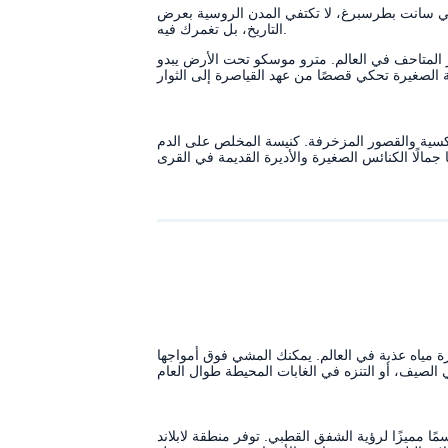
في سانت بطرسبرغ، لا تكتفي المدن الروسية بعرض
التاريخ، بل تغمرك فيه.
بر المتاحف في العالم. مترو موسكو تحت الأرض يبدو
وذكسية والقصور المزخرفة. كنيسة المخلص على الدم
ة مياه عذبة في العالم. يمكنك المشي فوق أمواجها
زيرة كولا، فوق الدائرة القطبية، سيكون عام ٢٠٢٥ موسمًا مميزًا لرؤية الشفق القطبي. توفر منطقة لابلاند