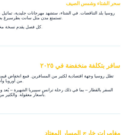
سحر الشتاء وشمس الصيف
روسيا بلد التناقضات. في الشتاء، ستشهد مهرجانات جليدية، تماثيل م
تستمتع مدن مثل سانت بطرسبرغ بظاهرة "الليالي البيضاء" حيث لا تغرب الشمس تقريبًا.
كل فصل يقدم نسخة مختلفة من نفس المكان – وكل فصل يستحق التجربة.
سافر بتكلفة منخفضة في ٢٠٢٥
تظل روسيا وجهة اقتصادية لكثير من المسافرين. فمع انخفاض قيمة ا
من أوروبا وآسيا والأمريكتين الاستفادة من ميزانياتهم بشكل أكبر.
السفر بالقطار – بما في ذلك رحلة ترانس سيبيريا الشهيرة – يُعد و
بأسعار معقولة. والكثير من المواقع الثقافية توفر أيام دخول مجانية أو مخفضة.
مغامرات خارج المسار المعتاد