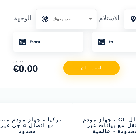
الاستلام
الوجهة
يبدأ من
€0.00
احجز الآن
جلوبال GL - جهاز مودم
تركيا - جهاز مودم متن
قل مع بيانات غير
مع اتصال 4 جي غير
حدودة - عالمية
محدود