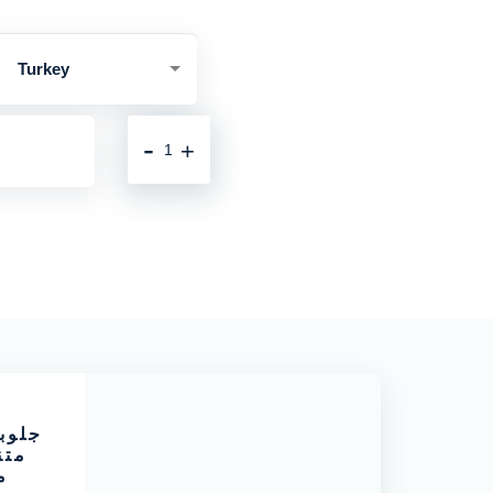
Turkey
-
+
متن
م