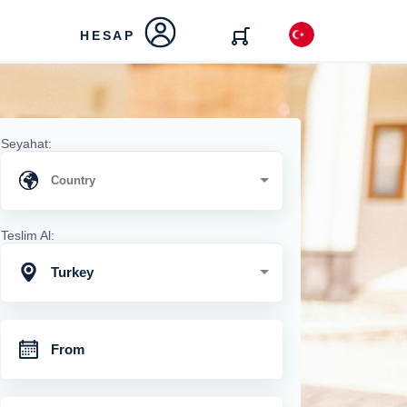
HESAP
Seyahat:
Teslim Al:
Turkey