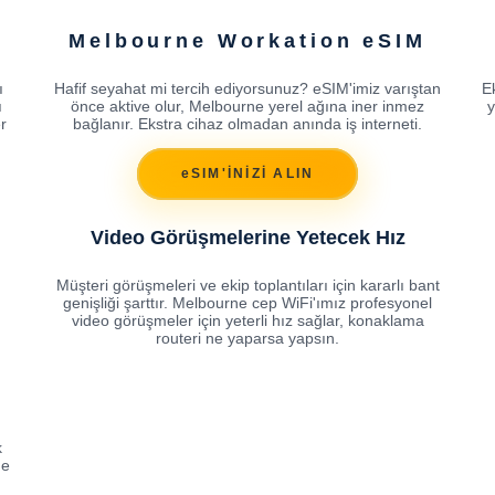
Melbourne Workation eSIM
ı
Hafif seyahat mi tercih ediyorsunuz? eSIM'imiz varıştan
E
ı
önce aktive olur, Melbourne yerel ağına iner inmez
y
r
bağlanır. Ekstra cihaz olmadan anında iş interneti.
eSIM'İNİZİ ALIN
Video Görüşmelerine Yetecek Hız
Müşteri görüşmeleri ve ekip toplantıları için kararlı bant
genişliği şarttır. Melbourne cep WiFi'ımız profesyonel
video görüşmeler için yeterli hız sağlar, konaklama
routeri ne yaparsa yapsın.
k
ne
.