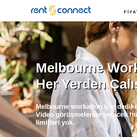
RENT'N
FİY
CONNECT
Melbourne Work
Her Yerden Çalı
Melbourne workation için dedike
Video görüşmelerine yetecek hı
limitleri yok.