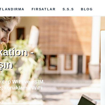
ATLANDIRMA
FIRSATLAR
S.S.S
BLOG
ation -
şın
 cep WiFi ve eSIM.
z, konaklama WiFi