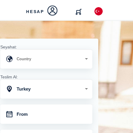
HESAP
Seyahat:
Teslim Al:
Turkey