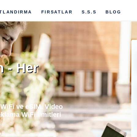
ATLANDIRMA
FIRSATLAR
S.S.S
BLOG
 - Her
 WiFi ve eSIM. Video
klama WiFi limitleri