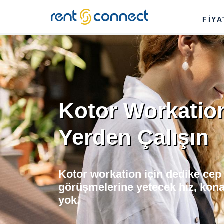
RENT'N
FİY
CONNECT
Kotor Workation
Yerden Çalışın
Kotor workation için dedike cep
görüşmelerine yetecek hız, kona
yok.