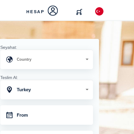
HESAP
Seyahat:
Teslim Al:
Turkey