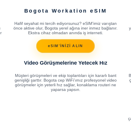
Bogota Workation eSIM
Hafif seyahat mi tercih ediyorsunuz? eSIM'imiz varıştan
ı
önce aktive olur, Bogota yerel ağına iner inmez bağlanır.
y
r
Ekstra cihaz olmadan anında iş interneti.
eSIM'İNİZİ ALIN
Video Görüşmelerine Yetecek Hız
Müşteri görüşmeleri ve ekip toplantıları için kararlı bant
B
genişliği şarttır. Bogota cep WiFi'ımız profesyonel video
ç
görüşmeler için yeterli hız sağlar, konaklama routeri ne
yaparsa yapsın.
ç