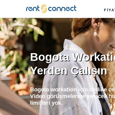
RENT'N
FİY
CONNECT
Bogota Workati
Yerden Çalışın
Bogota workation için dedike ce
Video görüşmelerine yetecek hı
limitleri yok.