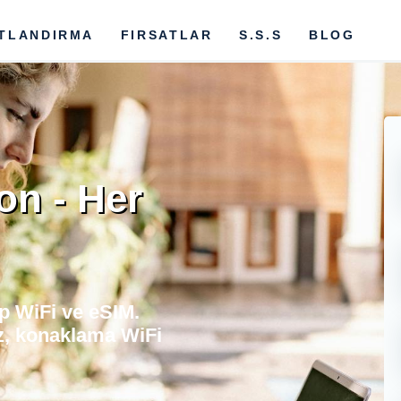
ATLANDIRMA
FIRSATLAR
S.S.S
BLOG
on - Her
p WiFi ve eSIM.
z, konaklama WiFi