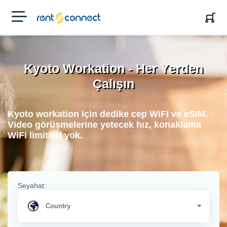
RENT'N
CONNECT
Kyoto Workation - Her Yerden
Çalışın
Kyoto workation için dedike cep WiFi ve eSIM.
Video görüşmelerine yetecek hız, konaklama
WiFi limitleri yok.
Seyahat: