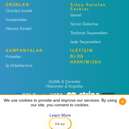
ÜRÜNLER
Sıkça Sorulan
Sorular
Ürünleri İncele
Genel
İncelemeler
Sorun Giderme
Hemen Kirala!
Teslimat Seçenekleri
İade Seçenekleri
KAMPANYALAR
İLETİŞİM
Fırsatlar
BLOG
HAKKIMIZDA
İş Ortaklarımız
Gizlilik & Çerezler
Hükümler & Koşullar
We use cookies to provide and improve our services. By using
We use cookies to provide and improve our services. By using
x
x
our site, you consent to cookies.
our site, you consent to cookies.
Learn More
Learn More
Copyright © 2019
Rent 'n Connect
Okay
Okay