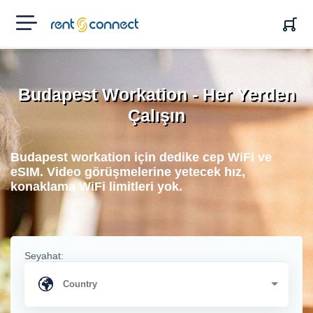
RENT'N
CONNECT
Budapest Workation - Her Yerden
Çalışın
Budapest workation için dedike cep WiFi ve
eSIM. Video görüşmelerine yetecek hız,
konaklama WiFi limitleri yok.
Seyahat: