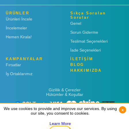
ÜRÜNLER
Sıkça Sorulan
Sorular
Ürünleri İncele
Genel
İncelemeler
Sorun Giderme
Hemen Kirala!
Teslimat Seçenekleri
İade Seçenekleri
KAMPANYALAR
İLETİŞİM
Fırsatlar
BLOG
HAKKIMIZDA
İş Ortaklarımız
Gizlilik & Çerezler
Hükümler & Koşullar
We use cookies to provide and improve our services. By using
We use cookies to provide and improve our services. By using
x
x
our site, you consent to cookies.
our site, you consent to cookies.
Learn More
Learn More