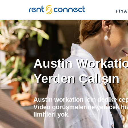
RENT'N
FİY
CONNECT
Austin Workatio
Yerden Çalışın
Austin workation için dedike ce
Video görüşmelerine yetecek hı
limitleri yok.