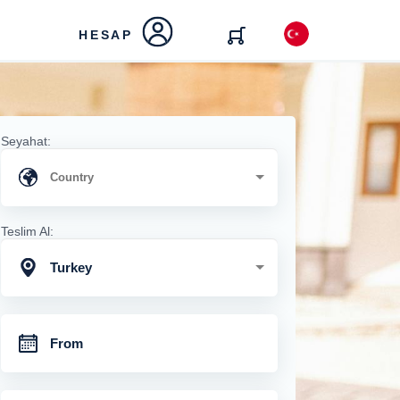
HESAP
Seyahat:
Teslim Al:
Turkey