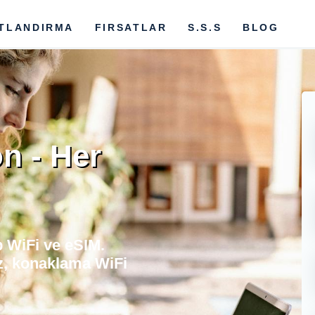
ATLANDIRMA
FIRSATLAR
S.S.S
BLOG
n - Her
p WiFi ve eSIM.
z, konaklama WiFi