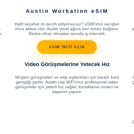
Austin Workation eSIM
Hafif seyahat mi tercih ediyorsunuz? eSIM'imiz varıştan
ı
önce aktive olur, Austin yerel ağına iner inmez bağlanır.
y
r
Ekstra cihaz olmadan anında iş interneti.
eSIM'İNİZİ ALIN
Video Görüşmelerine Yetecek Hız
Müşteri görüşmeleri ve ekip toplantıları için kararlı bant
genişliği şarttır. Austin cep WiFi'ımız profesyonel video
ç
görüşmeler için yeterli hız sağlar, konaklama routeri ne
yaparsa yapsın.
ç