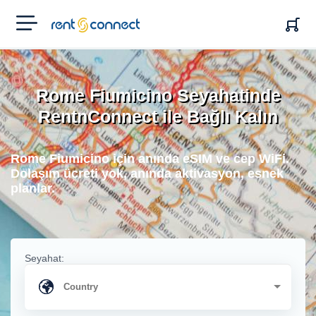
RENT'N
CONNECT
Rome Fiumicino Seyahatinde
RentnConnect ile Bağlı Kalın
Rome Fiumicino için anında eSIM ve cep WiFi.
Dolaşım ücreti yok, anında aktivasyon, esnek
planlar.
Seyahat: