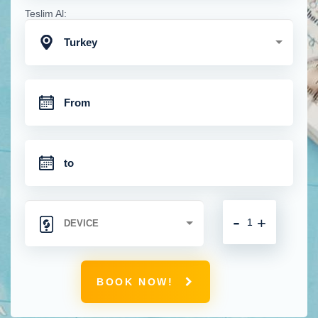
Teslim Al:
Turkey
-
+
BOOK NOW!