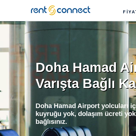
RENT'N
FİY
CONNECT
Doha Hamad Air
Varışta Bağlı Ka
Doha Hamad Airport yolcuları iç
kuyruğu yok, dolaşım ücreti yok
bağlısınız.