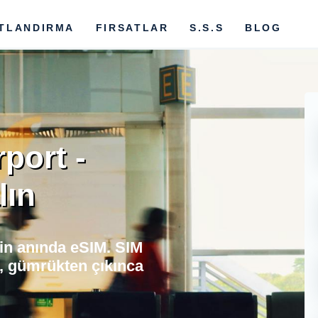
ATLANDIRMA
FIRSATLAR
S.S.S
BLOG
port -
lın
in anında eSIM. SIM
, gümrükten çıkınca