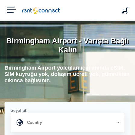
RENT'N
CONNECT
Birmingham Airport - Varışta Bağlı
Kalın
Birmingham Airport yolcuları için anında eSIM.
SIM kuyruğu yok, dolaşım ücreti yok, gümrükten
çıkınca bağlısınız.
Seyahat: