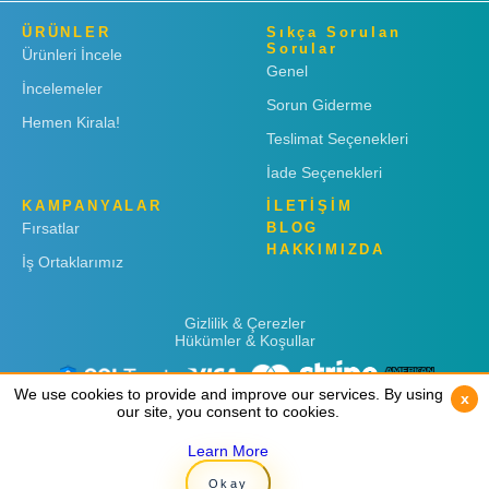
ÜRÜNLER
Sıkça Sorulan
Sorular
Ürünleri İncele
Genel
İncelemeler
Sorun Giderme
Hemen Kirala!
Teslimat Seçenekleri
İade Seçenekleri
KAMPANYALAR
İLETİŞİM
Fırsatlar
BLOG
HAKKIMIZDA
İş Ortaklarımız
Gizlilik & Çerezler
Hükümler & Koşullar
We use cookies to provide and improve our services. By using
We use cookies to provide and improve our services. By using
x
x
our site, you consent to cookies.
our site, you consent to cookies.
Learn More
Learn More
Copyright © 2019
Rent 'n Connect
Okay
Okay