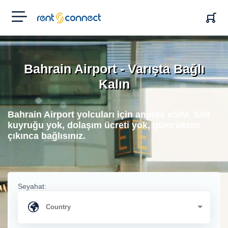
RENT'N
CONNECT
Bahrain Airport - Varışta Bağlı
Kalın
Bahrain Airport yolcuları için anında eSIM. SIM
kuyruğu yok, dolaşım ücreti yok, gümrükten
çıkınca bağlısınız.
Seyahat: