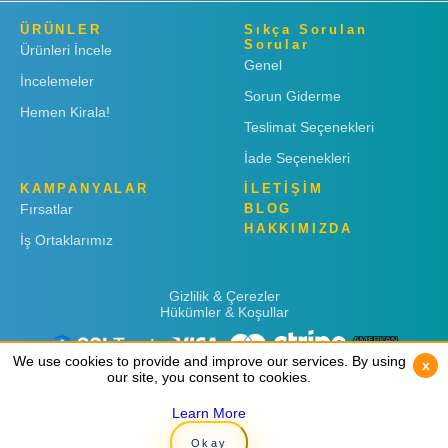
ÜRÜNLER
Sıkça Sorulan
Sorular
Ürünleri İncele
Genel
İncelemeler
Sorun Giderme
Hemen Kirala!
Teslimat Seçenekleri
İade Seçenekleri
KAMPANYALAR
İLETİŞİM
Fırsatlar
BLOG
HAKKIMIZDA
İş Ortaklarımız
Gizlilik & Çerezler
Hükümler & Koşullar
We use cookies to provide and improve our services. By using
We use cookies to provide and improve our services. By using
x
x
our site, you consent to cookies.
our site, you consent to cookies.
Learn More
Learn More
Copyright © 2019
Rent 'n Connect
Okay
Okay