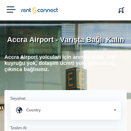
RENT'N
CONNECT
Accra Airport - Varışta Bağlı Kalın
Accra Airport yolcuları için anında eSIM. SIM
kuyruğu yok, dolaşım ücreti yok, gümrükten
çıkınca bağlısınız.
Seyahat:
Teslim Al: