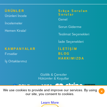
ÜRÜNLER
Sıkça Sorulan
Sorular
Ürünleri İncele
Genel
İncelemeler
Sorun Giderme
Hemen Kirala!
Teslimat Seçenekleri
İade Seçenekleri
KAMPANYALAR
İLETİŞİM
Fırsatlar
BLOG
HAKKIMIZDA
İş Ortaklarımız
Gizlilik & Çerezler
Hükümler & Koşullar
We use cookies to provide and improve our services. By using
We use cookies to provide and improve our services. By using
x
x
our site, you consent to cookies.
our site, you consent to cookies.
Learn More
Learn More