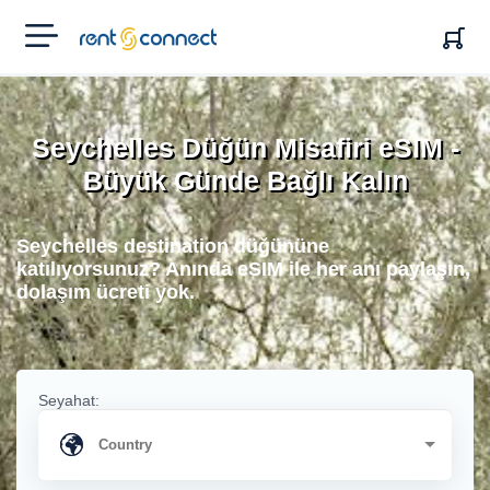
RENT'N
CONNECT
Seychelles Düğün Misafiri eSIM -
Büyük Günde Bağlı Kalın
Seychelles destination düğününe
katılıyorsunuz? Anında eSIM ile her anı paylaşın,
dolaşım ücreti yok.
Seyahat: