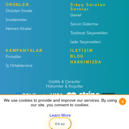
ÜRÜNLER
Sıkça Sorulan
Sorular
Ürünleri İncele
Genel
İncelemeler
Sorun Giderme
Hemen Kirala!
Teslimat Seçenekleri
İade Seçenekleri
KAMPANYALAR
İLETİŞİM
Fırsatlar
BLOG
HAKKIMIZDA
İş Ortaklarımız
Gizlilik & Çerezler
Hükümler & Koşullar
We use cookies to provide and improve our services. By using
We use cookies to provide and improve our services. By using
x
x
our site, you consent to cookies.
our site, you consent to cookies.
Learn More
Learn More
Copyright © 2019
Rent 'n Connect
Okay
Okay