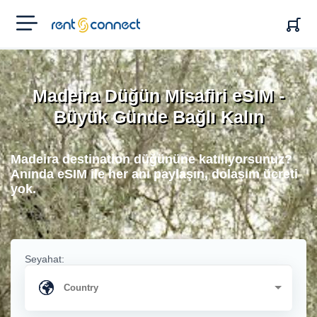
RENT'N
CONNECT
Madeira Düğün Misafiri eSIM -
Büyük Günde Bağlı Kalın
Madeira destination düğününe katılıyorsunuz?
Anında eSIM ile her anı paylaşın, dolaşım ücreti
yok.
Seyahat: