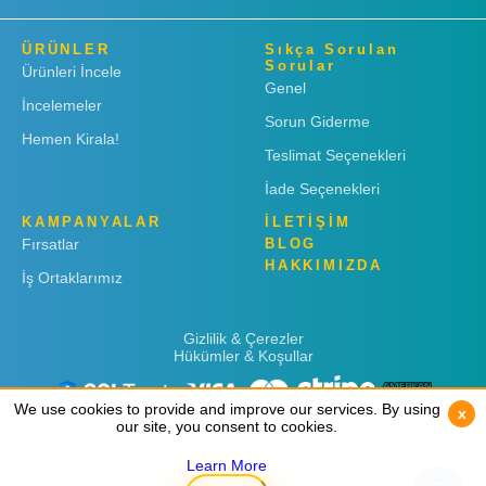
ÜRÜNLER
Sıkça Sorulan
Sorular
Ürünleri İncele
Genel
İncelemeler
Sorun Giderme
Hemen Kirala!
Teslimat Seçenekleri
İade Seçenekleri
KAMPANYALAR
İLETİŞİM
Fırsatlar
BLOG
HAKKIMIZDA
İş Ortaklarımız
Gizlilik & Çerezler
Hükümler & Koşullar
We use cookies to provide and improve our services. By using
We use cookies to provide and improve our services. By using
x
x
our site, you consent to cookies.
our site, you consent to cookies.
Learn More
Learn More