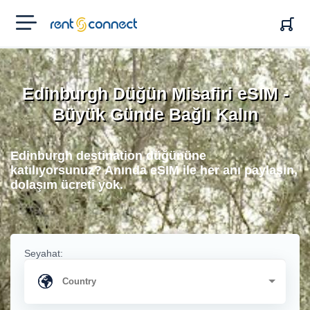
RENT'N
CONNECT
Edinburgh Düğün Misafiri eSIM -
Büyük Günde Bağlı Kalın
Edinburgh destination düğününe
katılıyorsunuz? Anında eSIM ile her anı paylaşın,
dolaşım ücreti yok.
Seyahat: