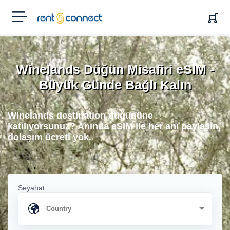
RENT'N
CONNECT
Winelands Düğün Misafiri eSIM -
Büyük Günde Bağlı Kalın
Winelands destination düğününe
katılıyorsunuz? Anında eSIM ile her anı paylaşın,
dolaşım ücreti yok.
Seyahat: