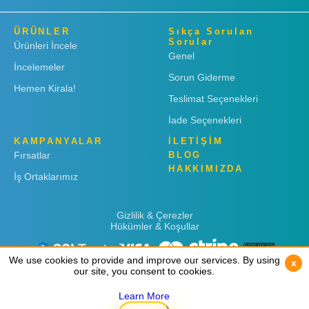
ÜRÜNLER
Sıkça Sorulan
Sorular
Ürünleri İncele
Genel
İncelemeler
Sorun Giderme
Hemen Kirala!
Teslimat Seçenekleri
İade Seçenekleri
KAMPANYALAR
İLETİŞİM
Fırsatlar
BLOG
HAKKIMIZDA
İş Ortaklarımız
Gizlilik & Çerezler
Hükümler & Koşullar
We use cookies to provide and improve our services. By using
We use cookies to provide and improve our services. By using
x
x
our site, you consent to cookies.
our site, you consent to cookies.
Learn More
Learn More