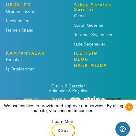
ÜRÜNLER
Sıkça Sorulan
Sorular
Ürünleri İncele
Genel
İncelemeler
Sorun Giderme
Hemen Kirala!
Teslimat Seçenekleri
İade Seçenekleri
KAMPANYALAR
İLETİŞİM
Fırsatlar
BLOG
HAKKIMIZDA
İş Ortaklarımız
Gizlilik & Çerezler
Hükümler & Koşullar
We use cookies to provide and improve our services. By using
We use cookies to provide and improve our services. By using
x
x
our site, you consent to cookies.
our site, you consent to cookies.
Learn More
Learn More
Copyright © 2019
Rent 'n Connect
Okay
Okay