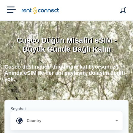
RENT'N
CONNECT
Cusco Düğün Misafiri eSIM -
Büyük Günde Bağlı Kalın
Cusco destination düğününe katılıyorsunuz?
Anında eSIM ile her anı paylaşın, dolaşım ücreti
yok.
Seyahat: