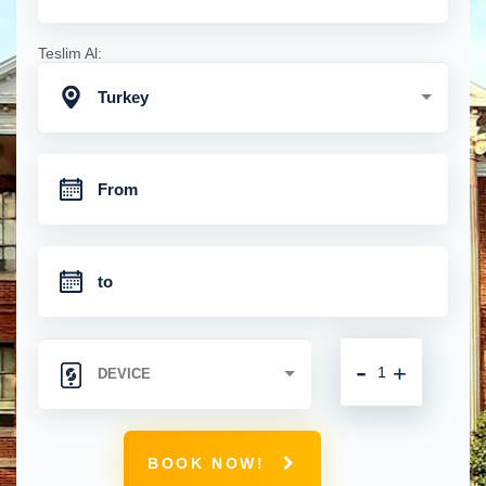
Teslim Al:
Turkey
-
+
BOOK NOW!