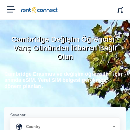
RENT'N
CONNECT
Cambridge Değişim Öğrencisi -
Varış Gününden İtibaren Bağlı
Olun
Cambridge Erasmus ve değişim öğrencileri için
anında eSIM. Yerel SIM belgesi gerekmez,
dönem planları.
Seyahat: