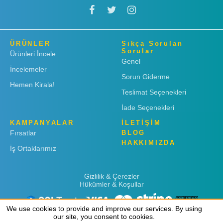
ÜRÜNLER
Sıkça Sorulan
Sorular
Ürünleri İncele
Genel
İncelemeler
Sorun Giderme
Hemen Kirala!
Teslimat Seçenekleri
İade Seçenekleri
KAMPANYALAR
İLETİŞİM
Fırsatlar
BLOG
HAKKIMIZDA
İş Ortaklarımız
Gizlilik & Çerezler
Hükümler & Koşullar
We use cookies to provide and improve our services. By using
We use cookies to provide and improve our services. By using
our site, you consent to cookies.
our site, you consent to cookies.