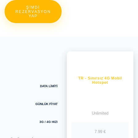
ŞİMDİ
REZERVASYON
YAP
TR - Sınırsız 4G Mobil
Hotspot
DATA LİMİTİ
GÜNLÜK FİYAT
Unlimited
3G / 4G HIZI
7.99 €