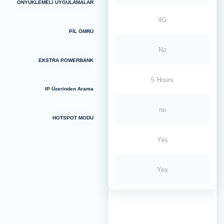
ÖNYÜKLEMELİ UYGULAMALAR
4G
PİL ÖMRÜ
No
EKSTRA POWERBANK
5 Hours
IP Üzerinden Arama
no
HOTSPOT MODU
Yes
Yes