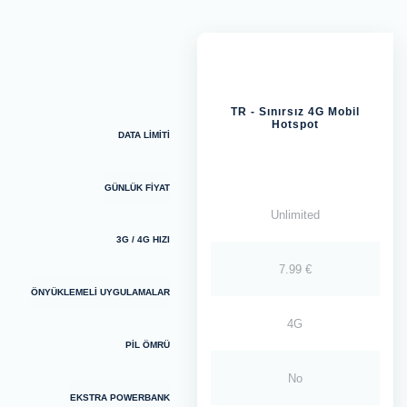
TR - Sınırsız 4G Mobil
Hotspot
DATA LİMİTİ
GÜNLÜK FİYAT
Unlimited
3G / 4G HIZI
7.99 €
ÖNYÜKLEMELİ UYGULAMALAR
4G
PİL ÖMRÜ
No
EKSTRA POWERBANK