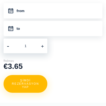
-
+
Başlangıç
€3.65
ŞİMDİ
REZERVASYON
YAP