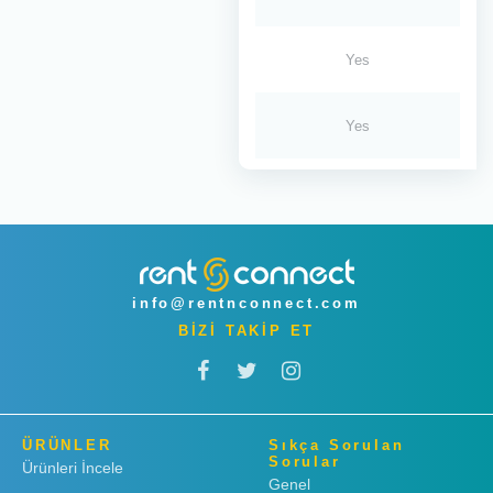
Yes
Yes
info@rentnconnect.com
BİZİ TAKİP ET
ÜRÜNLER
Sıkça Sorulan
Sorular
Ürünleri İncele
Genel