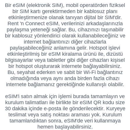
Bir eSIM (elektronik SIM), mobil operatörden fiziksel
bir SIM kartı gerektirmeden bir kablosuz planı
etkinleştirmenize olanak tanıyan dijital bir SIM'dir.
Rent 'n Connect eSIM, verilerinizi arkadaşlarınızla
paylaşma yeteneği sağlar.
Bu, cihazınızı taşınabilir
bir kablosuz yönlendirici olarak kullanabileceğiniz ve
internet bağlantınızı diğer cihazlarla
paylaşabileceğiniz anlamına gelir. Hotspot işlevi
etkinleştirilmiş bir eSIM kiralama ürünü ile, dizüstü
bilgisayarlar veya tabletler gibi diğer cihazları kişisel
bir hotspot oluşturarak internete bağlayabilirsiniz.
Bu, seyahat ederken ve sabit bir Wi-Fi bağlantınız
olmadığında veya aynı anda birden fazla cihazı
internete bağlamanız gerektiğinde kullanışlı olabilir.
eSIM'i satın almak için işlemi burada tamamlayın ve
kurulum talimatları ile birlikte bir eSIM QR kodu size
30 dakika içinde e-posta ile gönderilecektir.
Kuryeye
teslimat veya satış noktası araması yok.
Kurulum
tamamlandıktan sonra, eSIM'de veri kullanmaya
hemen başlayabilirsiniz.