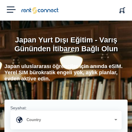
RENT'N
CONNECT
Japan Yurt Dışı Eğitim - Varış
Gününden İtibaren Bağlı Olun
Japan uluslararası öğrenciler için anında eSIM.
Yerel SIM bürokratik engeli yok, aylık planlar,
evden aktive edin.
Seyahat: