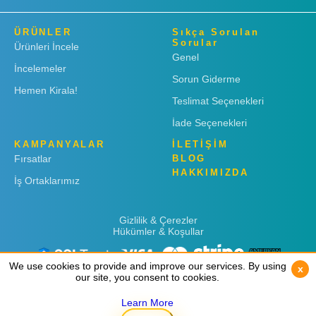
ÜRÜNLER
Sıkça Sorulan
Sorular
Ürünleri İncele
Genel
İncelemeler
Sorun Giderme
Hemen Kirala!
Teslimat Seçenekleri
İade Seçenekleri
KAMPANYALAR
İLETİŞİM
Fırsatlar
BLOG
HAKKIMIZDA
İş Ortaklarımız
Gizlilik & Çerezler
Hükümler & Koşullar
We use cookies to provide and improve our services. By using
We use cookies to provide and improve our services. By using
x
x
our site, you consent to cookies.
our site, you consent to cookies.
Learn More
Learn More