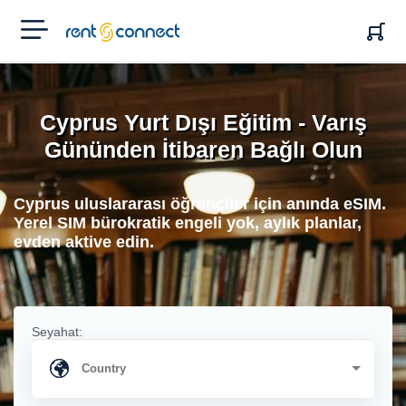
RENT'N
CONNECT
Cyprus Yurt Dışı Eğitim - Varış
Gününden İtibaren Bağlı Olun
Cyprus uluslararası öğrenciler için anında eSIM.
Yerel SIM bürokratik engeli yok, aylık planlar,
evden aktive edin.
Seyahat: