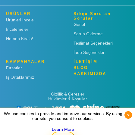
ÜRÜNLER
Sıkça Sorulan
Sorular
Ürünleri İncele
Genel
İncelemeler
Sorun Giderme
Hemen Kirala!
Teslimat Seçenekleri
İade Seçenekleri
KAMPANYALAR
İLETİŞİM
Fırsatlar
BLOG
HAKKIMIZDA
İş Ortaklarımız
Gizlilik & Çerezler
Hükümler & Koşullar
We use cookies to provide and improve our services. By using
We use cookies to provide and improve our services. By using
x
x
our site, you consent to cookies.
our site, you consent to cookies.
Learn More
Learn More