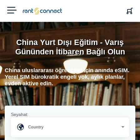
RENT'N
CONNECT
China Yurt Dışı Eğitim - Varış
Gününden İtibaren Bağlı Olun
China uluslararası öğrenciler için anında eSIM.
Yerel SIM bürokratik engeli yok, aylık planlar,
evden aktive edin.
Seyahat: