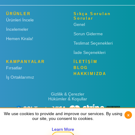
ÜRÜNLER
Sıkça Sorulan
Sorular
Ürünleri İncele
Genel
İncelemeler
Sorun Giderme
Hemen Kirala!
Teslimat Seçenekleri
İade Seçenekleri
KAMPANYALAR
İLETİŞİM
Fırsatlar
BLOG
HAKKIMIZDA
İş Ortaklarımız
Gizlilik & Çerezler
Hükümler & Koşullar
We use cookies to provide and improve our services. By using
We use cookies to provide and improve our services. By using
x
x
our site, you consent to cookies.
our site, you consent to cookies.
Learn More
Learn More