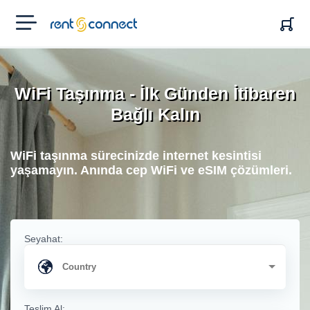
RENT'N
CONNECT
WiFi Taşınma - İlk Günden İtibaren
Bağlı Kalın
WiFi taşınma sürecinizde internet kesintisi
yaşamayın. Anında cep WiFi ve eSIM çözümleri.
Seyahat:
Teslim Al: