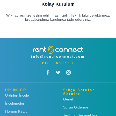
Kolay Kurulum
WiFi adresinize teslim edilir, hazır gelir. Teknik bilgi gerektirmez,
broadbandınız kurulunca iade edersiniz.
info@rentnconnect.com
BİZİ TAKİP ET
ÜRÜNLER
Sıkça Sorulan
Sorular
Ürünleri İncele
Genel
İncelemeler
Sorun Giderme
Hemen Kirala!
Teslimat Seçenekleri