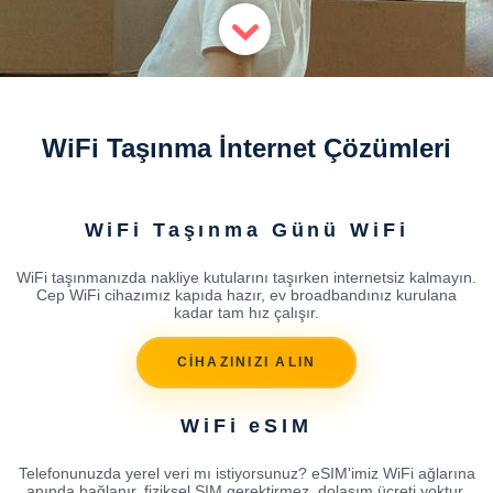
WiFi Taşınma İnternet Çözümleri
WiFi Taşınma Günü WiFi
WiFi taşınmanızda nakliye kutularını taşırken internetsiz kalmayın.
Cep WiFi cihazımız kapıda hazır, ev broadbandınız kurulana
kadar tam hız çalışır.
CİHAZINIZI ALIN
WiFi eSIM
Telefonunuzda yerel veri mı istiyorsunuz? eSIM'imiz WiFi ağlarına
anında bağlanır, fiziksel SIM gerektirmez, dolaşım ücreti yoktur.