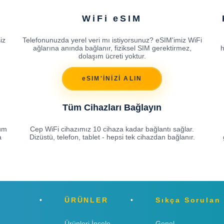
WiFi eSIM
iz
Telefonunuzda yerel veri mı istiyorsunuz? eSIM'imiz WiFi
ağlarına anında bağlanır, fiziksel SIM gerektirmez,
h
dolaşım ücreti yoktur.
eSIM'İNİZİ ALIN
Tüm Cihazları Bağlayın
lum
Cep WiFi cihazımız 10 cihaza kadar bağlantı sağlar.
a
Dizüstü, telefon, tablet - hepsi tek cihazdan bağlanır.
ÜRÜNLER
Sıkça Sorulan
Ürünleri İncele
Genel