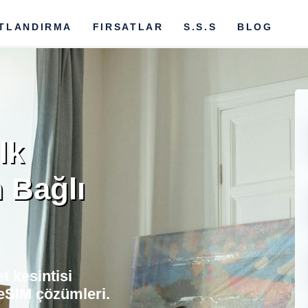
ATLANDIRMA
FIRSATLAR
S.S.S
BLOG
lk
 Bağlı
t kesintisi
eSIM çözümleri.