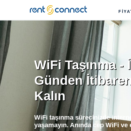
RENT'N
FİY
CONNECT
WiFi Taşınma - İ
Günden İtibaren
Kalın
WiFi taşınma sürecinizde interne
yaşamayın. Anında cep WiFi ve 