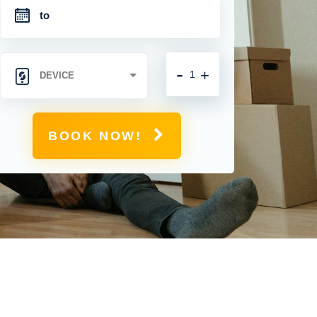
-
+
BOOK NOW!