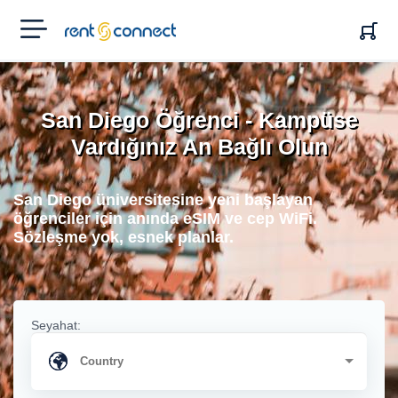
RENT'N
CONNECT
San Diego Öğrenci - Kampüse
Vardığınız An Bağlı Olun
San Diego üniversitesine yeni başlayan
öğrenciler için anında eSIM ve cep WiFi.
Sözleşme yok, esnek planlar.
Seyahat: