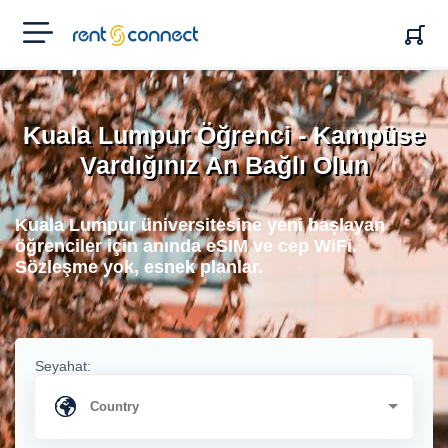
RENT'N
CONNECT
Kuala Lumpur Öğrenci - Kampüse
Vardığınız An Bağlı Olun
Kuala Lumpur üniversitesine yeni başlayan
öğrenciler için anında eSIM ve cep WiFi.
Sözleşme yok, esnek planlar.
Seyahat: