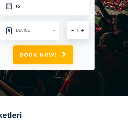
-
+
BOOK NOW!
etleri