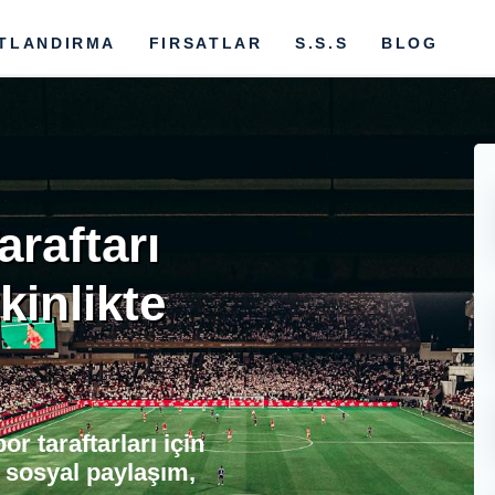
ATLANDIRMA
FIRSATLAR
S.S.S
BLOG
raftarı
kinlikte
 taraftarları için
 sosyal paylaşım,