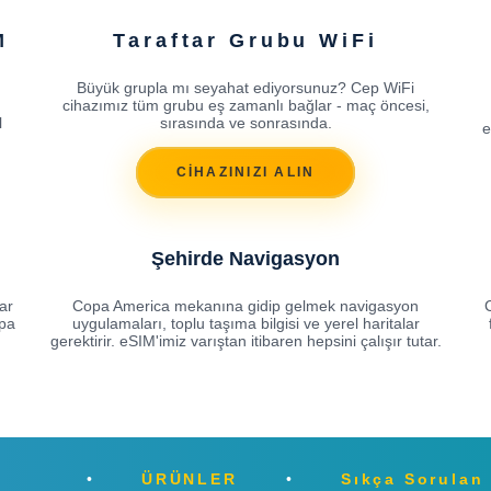
M
Taraftar Grubu WiFi
Büyük grupla mı seyahat ediyorsunuz? Cep WiFi
cihazımız tüm grubu eş zamanlı bağlar - maç öncesi,
l
sırasında ve sonrasında.
e
CİHAZINIZI ALIN
Şehirde Navigasyon
ar
Copa America mekanına gidip gelmek navigasyon
opa
uygulamaları, toplu taşıma bilgisi ve yerel haritalar
gerektirir. eSIM'imiz varıştan itibaren hepsini çalışır tutar.
ÜRÜNLER
Sıkça Sorulan