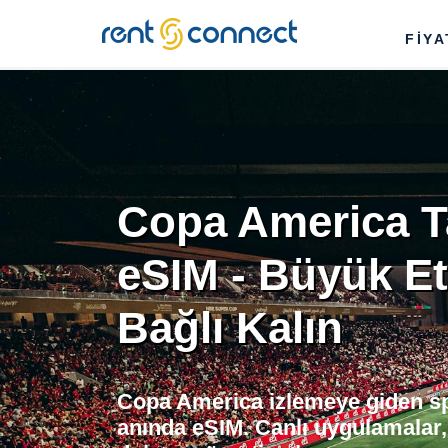
RENT'N
FİY
CONNECT
Copa America Ta
eSIM - Büyük Et
Bağlı Kalın
Copa America izlemeye giden spor
anında eSIM. Canlı uygulamalar,