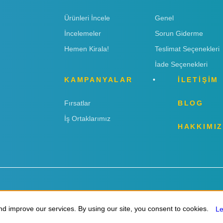
Ürünleri İncele
Genel
İncelemeler
Sorun Giderme
Hemen Kirala!
Teslimat Seçenekleri
İade Seçenekleri
KAMPANYALAR
İLETİŞİM
Fırsatlar
BLOG
İş Ortaklarımız
HAKKIMI
d improve our services. By using our site, you consent to cookies.
d improve our services. By using our site, you consent to cookies.
L
L