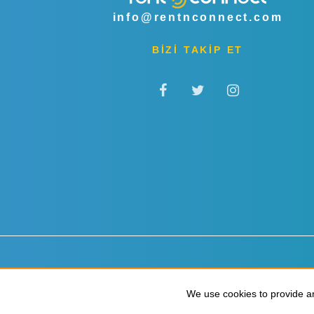
info@rentnconnect.com
BİZİ TAKİP ET
Gizlilik & Çerezler
Hükümler & Koşullar
We use cookies to provide an
We use cookies to provide an