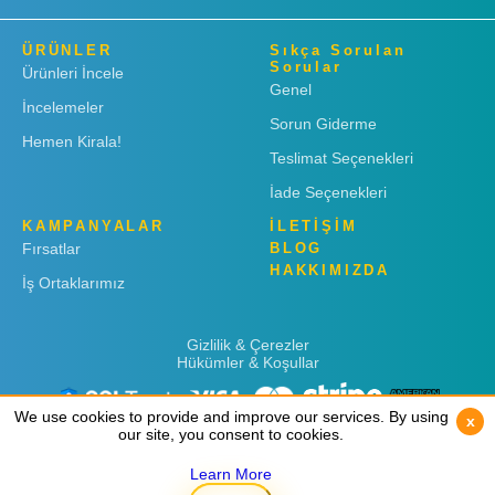
ÜRÜNLER
Sıkça Sorulan
Sorular
Ürünleri İncele
Genel
İncelemeler
Sorun Giderme
Hemen Kirala!
Teslimat Seçenekleri
İade Seçenekleri
KAMPANYALAR
İLETİŞİM
Fırsatlar
BLOG
HAKKIMIZDA
İş Ortaklarımız
Gizlilik & Çerezler
Hükümler & Koşullar
We use cookies to provide and improve our services. By using
We use cookies to provide and improve our services. By using
x
x
our site, you consent to cookies.
our site, you consent to cookies.
Learn More
Learn More