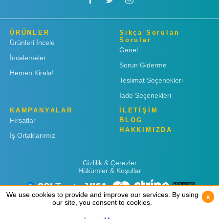
ÜRÜNLER
Sıkça Sorulan
Sorular
Ürünleri İncele
Genel
İncelemeler
Sorun Giderme
Hemen Kirala!
Teslimat Seçenekleri
İade Seçenekleri
KAMPANYALAR
İLETİŞİM
Fırsatlar
BLOG
HAKKIMIZDA
İş Ortaklarımız
Gizlilik & Çerezler
Hükümler & Koşullar
We use cookies to provide and improve our services. By using
We use cookies to provide and improve our services. By using
x
x
our site, you consent to cookies.
our site, you consent to cookies.