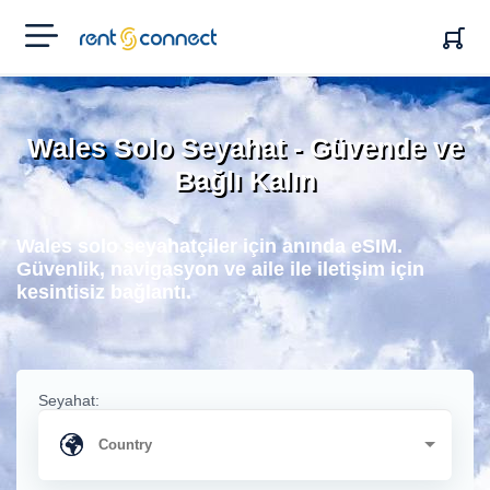
RENT'N
CONNECT
Wales Solo Seyahat - Güvende ve
Bağlı Kalın
Wales solo seyahatçiler için anında eSIM.
Güvenlik, navigasyon ve aile ile iletişim için
kesintisiz bağlantı.
Seyahat: