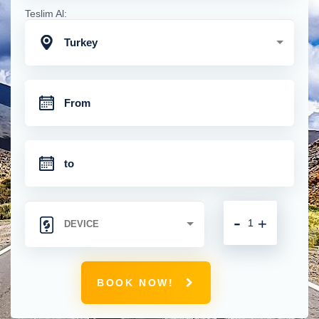
Teslim Al:
Turkey
-
+
BOOK NOW!