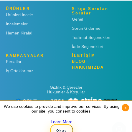
ÜRÜNLER
Sıkça Sorulan
Sorular
Ürünleri İncele
Genel
İncelemeler
Sorun Giderme
Hemen Kirala!
Teslimat Seçenekleri
İade Seçenekleri
KAMPANYALAR
İLETİŞİM
Fırsatlar
BLOG
HAKKIMIZDA
İş Ortaklarımız
Gizlilik & Çerezler
Hükümler & Koşullar
We use cookies to provide and improve our services. By using
We use cookies to provide and improve our services. By using
x
x
our site, you consent to cookies.
our site, you consent to cookies.
Learn More
Learn More
Copyright © 2019
Rent 'n Connect
Okay
Okay