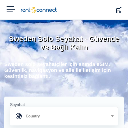
RENT'N
CONNECT
Sweden Solo Seyahat - Güvende
ve Bağlı Kalın
Sweden solo seyahatçiler için anında eSIM.
Güvenlik, navigasyon ve aile ile iletişim için
kesintisiz bağlantı.
Seyahat: