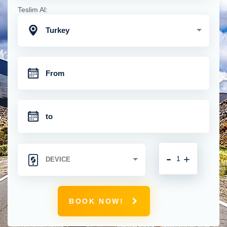
Teslim Al:
Turkey
-
+
BOOK NOW!