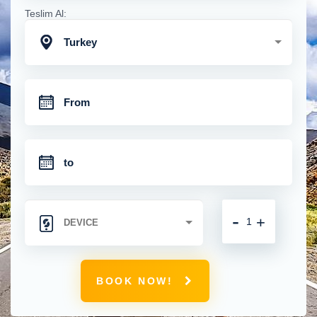
Teslim Al:
Turkey
-
+
BOOK NOW!