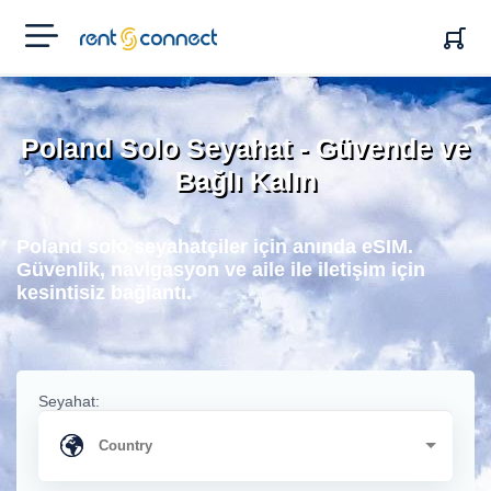
RENT'N
CONNECT
Poland Solo Seyahat - Güvende ve
Bağlı Kalın
Poland solo seyahatçiler için anında eSIM.
Güvenlik, navigasyon ve aile ile iletişim için
kesintisiz bağlantı.
Seyahat: