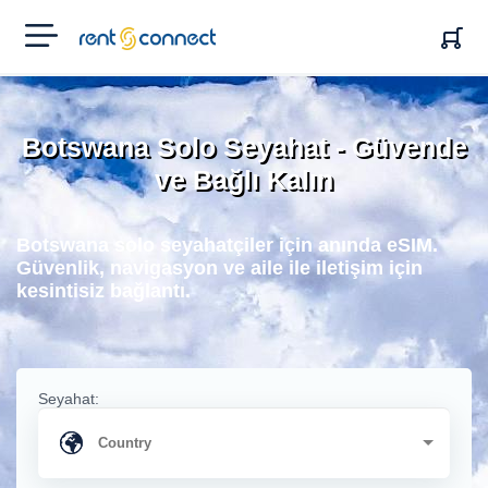
RENT'N
CONNECT
Botswana Solo Seyahat - Güvende
ve Bağlı Kalın
Botswana solo seyahatçiler için anında eSIM.
Güvenlik, navigasyon ve aile ile iletişim için
kesintisiz bağlantı.
Seyahat: