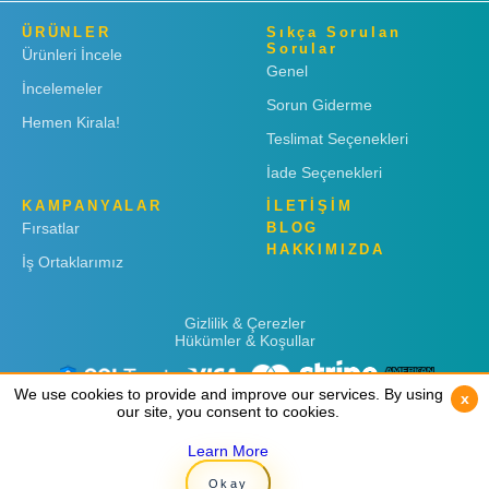
ÜRÜNLER
Sıkça Sorulan
Sorular
Ürünleri İncele
Genel
İncelemeler
Sorun Giderme
Hemen Kirala!
Teslimat Seçenekleri
İade Seçenekleri
KAMPANYALAR
İLETİŞİM
Fırsatlar
BLOG
HAKKIMIZDA
İş Ortaklarımız
Gizlilik & Çerezler
Hükümler & Koşullar
We use cookies to provide and improve our services. By using
We use cookies to provide and improve our services. By using
x
x
our site, you consent to cookies.
our site, you consent to cookies.
Learn More
Learn More
Copyright © 2019
Rent 'n Connect
Okay
Okay