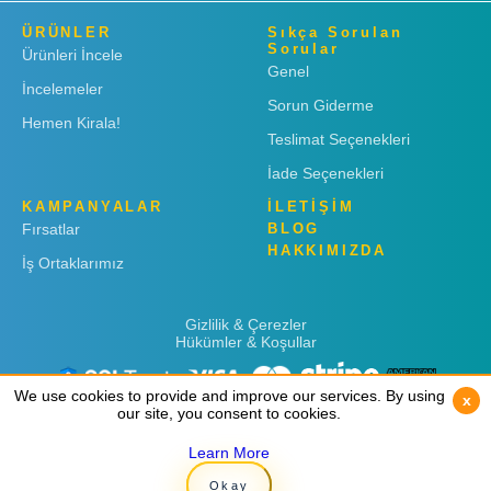
ÜRÜNLER
Sıkça Sorulan
Sorular
Ürünleri İncele
Genel
İncelemeler
Sorun Giderme
Hemen Kirala!
Teslimat Seçenekleri
İade Seçenekleri
KAMPANYALAR
İLETİŞİM
Fırsatlar
BLOG
HAKKIMIZDA
İş Ortaklarımız
Gizlilik & Çerezler
Hükümler & Koşullar
We use cookies to provide and improve our services. By using
We use cookies to provide and improve our services. By using
x
x
our site, you consent to cookies.
our site, you consent to cookies.
Learn More
Learn More
Copyright © 2019
Rent 'n Connect
Okay
Okay