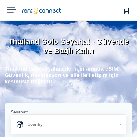
RENT'N
CONNECT
Thailand Solo Seyahat - Güvende
ve Bağlı Kalın
Thailand solo seyahatçiler için anında eSIM.
Güvenlik, navigasyon ve aile ile iletişim için
kesintisiz bağlantı.
Seyahat: