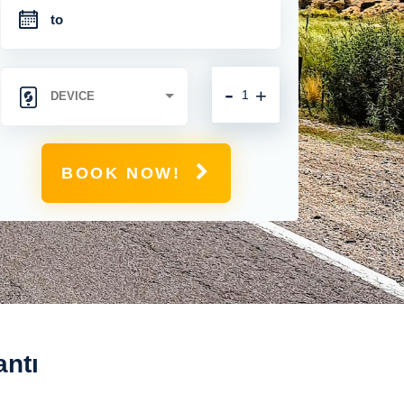
-
+
BOOK NOW!
antı