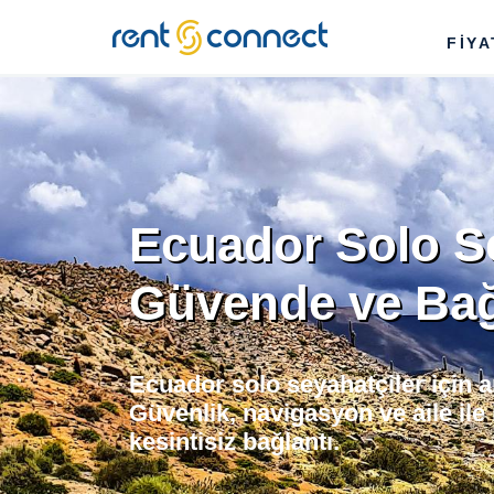
RENT'N
FİY
CONNECT
Ecuador Solo S
Güvende ve Bağl
Ecuador solo seyahatçiler için 
Güvenlik, navigasyon ve aile ile i
kesintisiz bağlantı.