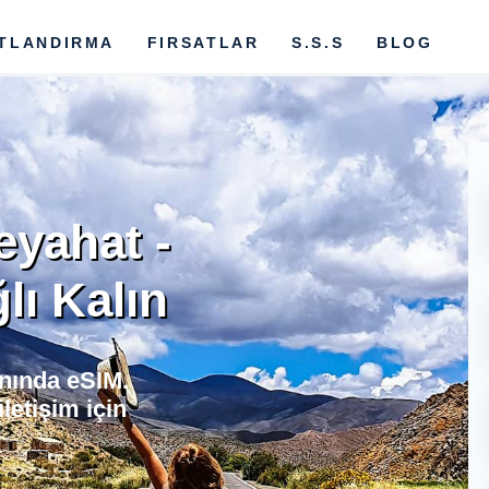
ATLANDIRMA
FIRSATLAR
S.S.S
BLOG
eyahat -
ı Kalın
anında eSIM.
letişim için