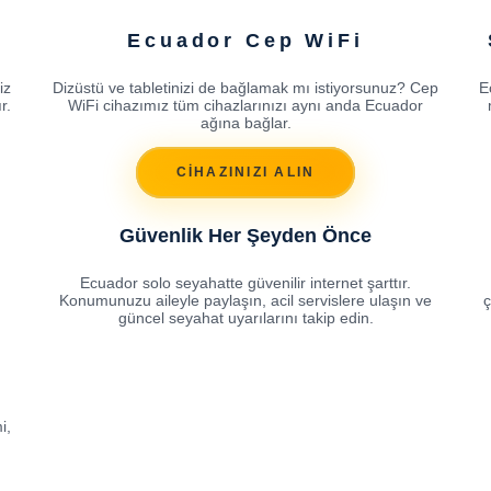
Ecuador Cep WiFi
iz
Dizüstü ve tabletinizi de bağlamak mı istiyorsunuz? Cep
E
r.
WiFi cihazımız tüm cihazlarınızı aynı anda Ecuador
ağına bağlar.
CİHAZINIZI ALIN
Güvenlik Her Şeyden Önce
Ecuador solo seyahatte güvenilir internet şarttır.
Konumunuzu aileyle paylaşın, acil servislere ulaşın ve
ç
güncel seyahat uyarılarını takip edin.
i,