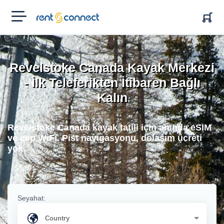
RENT'N
CONNECT
Revelstoke Canada Kayak Merkezi
- İlk Teleferikten İtibaren Bağlı
Kalın
Revelstoke Canada kayak tatili için anında eSIM
ve cep WiFi. Pist navigasyonu, dolaşım ücreti
yok.
Seyahat: