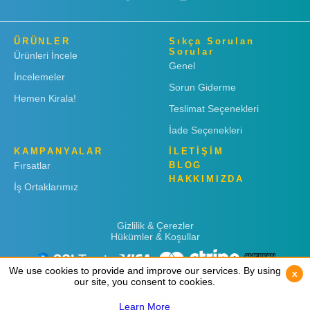
ÜRÜNLER
Sıkça Sorulan
Sorular
Ürünleri İncele
Genel
İncelemeler
Sorun Giderme
Hemen Kirala!
Teslimat Seçenekleri
İade Seçenekleri
KAMPANYALAR
İLETİŞİM
Fırsatlar
BLOG
HAKKIMIZDA
İş Ortaklarımız
Gizlilik & Çerezler
Hükümler & Koşullar
We use cookies to provide and improve our services. By using
We use cookies to provide and improve our services. By using
x
x
our site, you consent to cookies.
our site, you consent to cookies.
Learn More
Learn More