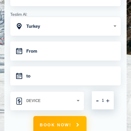
Teslim Al:
Turkey
-
+
BOOK NOW!