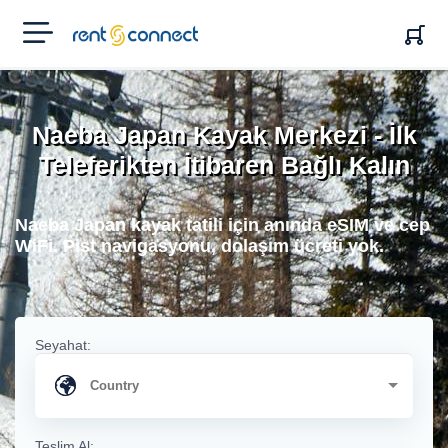
RENT'N
CONNECT
Naeba Japan Kayak Merkezi - İlk
Teleferikten İtibaren Bağlı Kalın
Naeba Japan kayak tatili için anında eSIM ve cep
WiFi. Pist navigasyonu, dolaşım ücreti yok.
Seyahat:
Teslim Al: