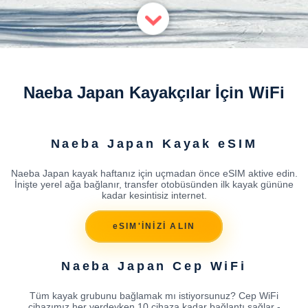
Naeba Japan Kayakçılar İçin WiFi
Naeba Japan Kayak eSIM
Naeba Japan kayak haftanız için uçmadan önce eSIM aktive edin.
İnişte yerel ağa bağlanır, transfer otobüsünden ilk kayak gününe
kadar kesintisiz internet.
eSIM'İNİZİ ALIN
Naeba Japan Cep WiFi
Tüm kayak grubunu bağlamak mı istiyorsunuz? Cep WiFi
cihazımız her yerdeyken 10 cihaza kadar bağlantı sağlar -