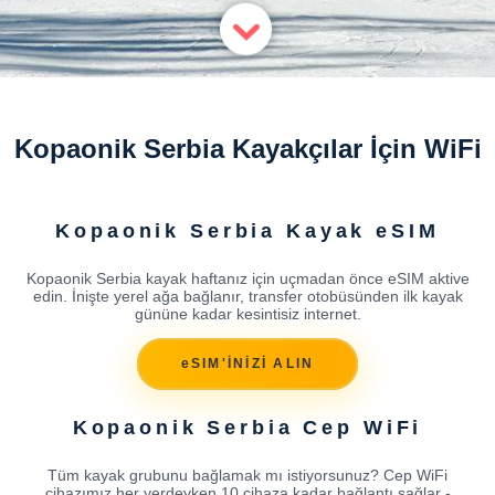
Kopaonik Serbia Kayakçılar İçin WiFi
Kopaonik Serbia Kayak eSIM
Kopaonik Serbia kayak haftanız için uçmadan önce eSIM aktive
edin. İnişte yerel ağa bağlanır, transfer otobüsünden ilk kayak
gününe kadar kesintisiz internet.
eSIM'İNİZİ ALIN
Kopaonik Serbia Cep WiFi
Tüm kayak grubunu bağlamak mı istiyorsunuz? Cep WiFi
cihazımız her yerdeyken 10 cihaza kadar bağlantı sağlar -