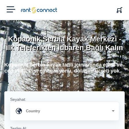
RENT'N
CONNECT
Kopaonik Serbia Kayak Merkezi -
İlk Teleferikten İtibaren Bağlı Kalın
Kopaonik Serbia kayak tatili için anında eSIM ve
cep WiFi. Pist navigasyonu, dolaşım ücreti yok.
Seyahat:
Teslim Al: