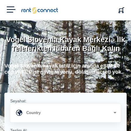
RENT'N
CONNECT
Vogel Slovenia Kayak Merkezi - İlk
Teleferikten İtibaren Bağlı Kalın
Vogel Slovenia kayak tatili için anında eSIM ve
cep WiFi. Pist navigasyonu, dolaşım ücreti yok.
Seyahat:
Teslim Al: