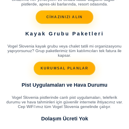
pistlerde, apres-ski barlarında, resort odasında.
CİHAZINIZI ALIN
Kayak Grubu Paketleri
Vogel Slovenia kayak grubu veya chalet tatili mi organizasyonu
yapıyorsunuz? Grup paketlerimiz tüm katılımcıları tek fatura ile
kapsar.
KURUMSAL PLANLAR
Pist Uygulamaları ve Hava Durumu
Vogel Slovenia pistlerinde canlı pist uygulamaları, teleferik
durumu ve hava tahminleri için güvenilir internete ihtiyacınız var.
Cep WiFi'ımız tüm Vogel Slovenia genelinde çalışır.
Dolaşım Ücreti Yok