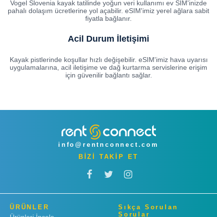
Vogel Slovenia kayak tatilinde yoğun veri kullanımı ev SIM'inizde
pahalı dolaşım ücretlerine yol açabilir. eSIM'imiz yerel ağlara sabit
fiyatla bağlanır.
Acil Durum İletişimi
Kayak pistlerinde koşullar hızlı değişebilir. eSIM'imiz hava uyarısı
uygulamalarına, acil iletişime ve dağ kurtarma servislerine erişim
için güvenilir bağlantı sağlar.
info@rentnconnect.com
BİZİ TAKİP ET
ÜRÜNLER
Sıkça Sorulan
Sorular