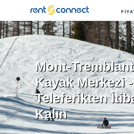
RENT'N
FİY
CONNECT
Mont-Tremblan
Kayak Merkezi - 
Teleferikten İti
Kalın