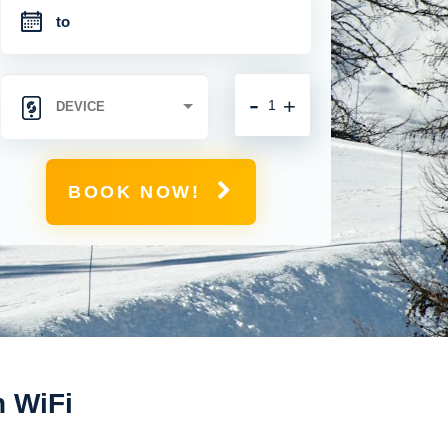
-
+
BOOK NOW!
n WiFi