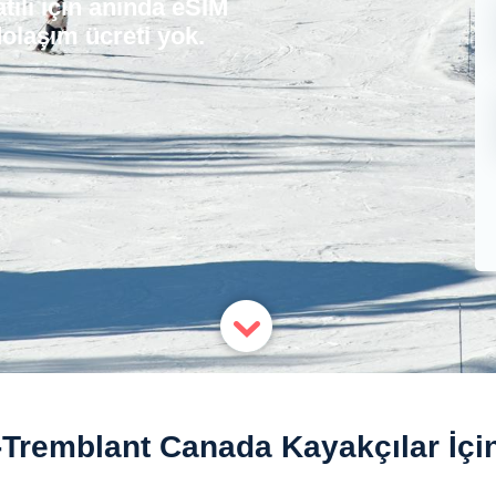
ili için anında eSIM
olaşım ücreti yok.
Tremblant Canada Kayakçılar İçi