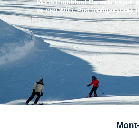
Mont-Tremblant Canada kayak tat
ve cep WiFi. Pist navigasyonu, d
Mont-