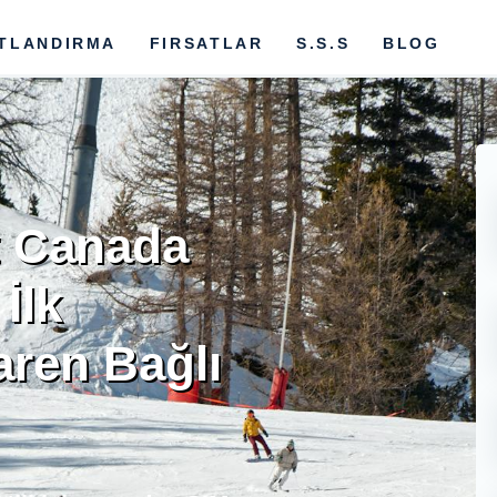
ATLANDIRMA
FIRSATLAR
S.S.S
BLOG
t Canada
İlk
baren Bağlı