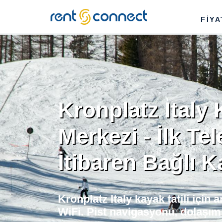
RENT'N
FİY
CONNECT
Kronplatz Italy
Merkezi - İlk Tel
İtibaren Bağlı K
Kronplatz Italy kayak tatili için
WiFi. Pist navigasyonu, dolaşım 