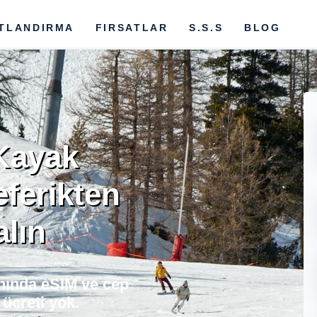
ATLANDIRMA
FIRSATLAR
S.S.S
BLOG
 Kayak
eferikten
alın
 anında eSIM ve cep
ücreti yok.