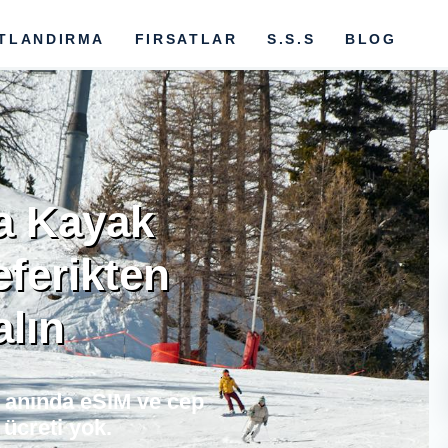
ATLANDIRMA
FIRSATLAR
S.S.S
BLOG
a Kayak
eferikten
alın
n anında eSIM ve cep
ücreti yok.