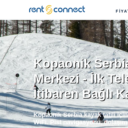
RENT'N
FİY
CONNECT
Kopaonik Serbi
Merkezi - İlk Tel
İtibaren Bağlı K
Kopaonik Serbia kayak tatili içi
WiFi. Pist navigasyonu, dolaşım 