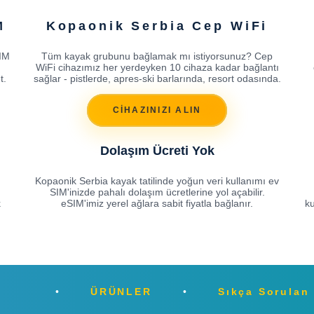
M
Kopaonik Serbia Cep WiFi
SIM
Tüm kayak grubunu bağlamak mı istiyorsunuz? Cep
WiFi cihazımız her yerdeyken 10 cihaza kadar bağlantı
t.
sağlar - pistlerde, apres-ski barlarında, resort odasında.
CİHAZINIZI ALIN
Dolaşım Ücreti Yok
Kopaonik Serbia kayak tatilinde yoğun veri kullanımı ev
SIM'inizde pahalı dolaşım ücretlerine yol açabilir.
k
eSIM'imiz yerel ağlara sabit fiyatla bağlanır.
ku
ÜRÜNLER
Sıkça Sorulan