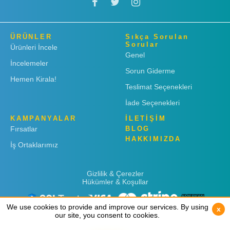
ÜRÜNLER
Sıkça Sorulan
Sorular
Ürünleri İncele
Genel
İncelemeler
Sorun Giderme
Hemen Kirala!
Teslimat Seçenekleri
İade Seçenekleri
KAMPANYALAR
İLETİŞİM
Fırsatlar
BLOG
HAKKIMIZDA
İş Ortaklarımız
Gizlilik & Çerezler
Hükümler & Koşullar
We use cookies to provide and improve our services. By using
We use cookies to provide and improve our services. By using
x
x
our site, you consent to cookies.
our site, you consent to cookies.