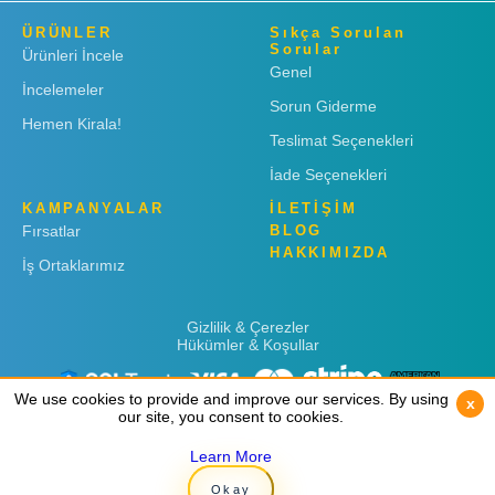
ÜRÜNLER
Sıkça Sorulan
Sorular
Ürünleri İncele
Genel
İncelemeler
Sorun Giderme
Hemen Kirala!
Teslimat Seçenekleri
İade Seçenekleri
KAMPANYALAR
İLETİŞİM
Fırsatlar
BLOG
HAKKIMIZDA
İş Ortaklarımız
Gizlilik & Çerezler
Hükümler & Koşullar
We use cookies to provide and improve our services. By using
We use cookies to provide and improve our services. By using
x
x
our site, you consent to cookies.
our site, you consent to cookies.
Learn More
Learn More
Copyright © 2019
Rent 'n Connect
Okay
Okay