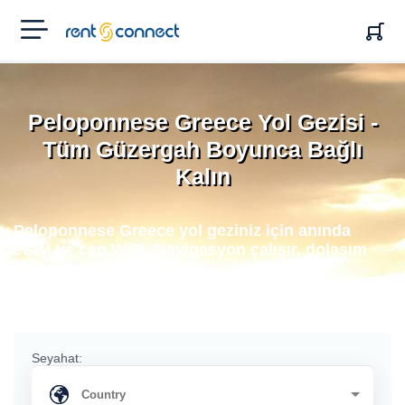
RENT'N
CONNECT
Peloponnese Greece Yol Gezisi -
Tüm Güzergah Boyunca Bağlı
Kalın
Peloponnese Greece yol geziniz için anında
eSIM ve cep WiFi. Navigasyon çalışır, dolaşım
ücreti yok.
Seyahat: