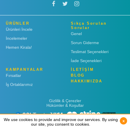
ÜRÜNLER
Sıkça Sorulan
Sorular
Ürünleri İncele
Genel
İncelemeler
Sorun Giderme
Hemen Kirala!
Teslimat Seçenekleri
İade Seçenekleri
KAMPANYALAR
İLETİŞİM
Fırsatlar
BLOG
HAKKIMIZDA
İş Ortaklarımız
Gizlilik & Çerezler
Hükümler & Koşullar
We use cookies to provide and improve our services. By using
We use cookies to provide and improve our services. By using
x
x
our site, you consent to cookies.
our site, you consent to cookies.